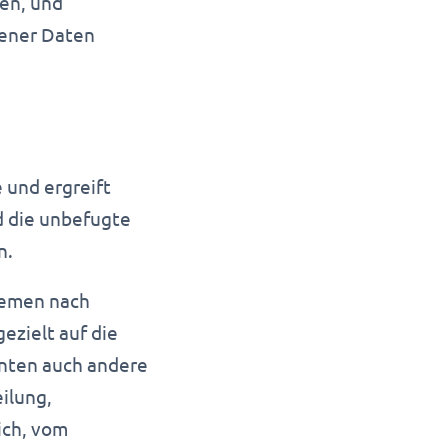
en, und
gener Daten
 und ergreift
 die unbefugte
n.
temen nach
ezielt auf die
nten auch andere
ilung,
ich, vom