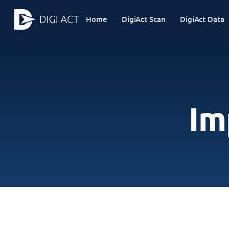
Home
DigiAct Scan
DigiAct Data
Im