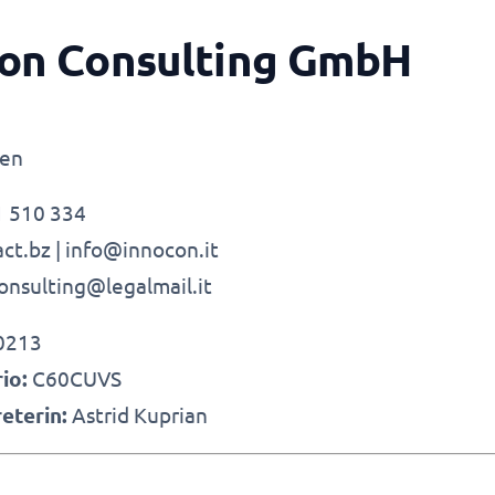
ion Consulting GmbH
ien
 510 334
act.bz
|
info@innocon.it
onsulting@legalmail.it
0213
io:
C60CUVS
eterin:
Astrid Kuprian