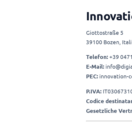
Innovat
Giottostraße 5
39100 Bozen, Ital
Telefon:
+39 0471
E-Mail:
info@digi
PEC:
innovation-c
P.IVA:
IT0306731
Codice destinatar
Gesetzliche Vertr