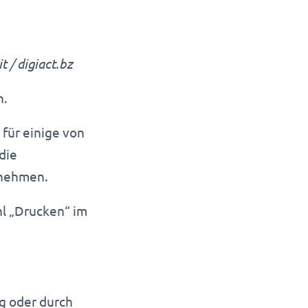
 / digiact.bz
n.
für einige von
die
tnehmen.
l „Drucken“ im
g oder durch