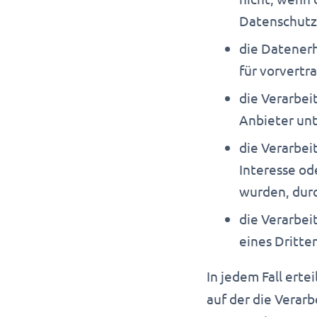
Datenschutzr
die Datenerh
für vorvertr
die Verarbeit
Anbieter unte
die Verarbei
Interesse od
wurden, durc
die Verarbei
eines Dritten
In jedem Fall ert
auf der die Verar