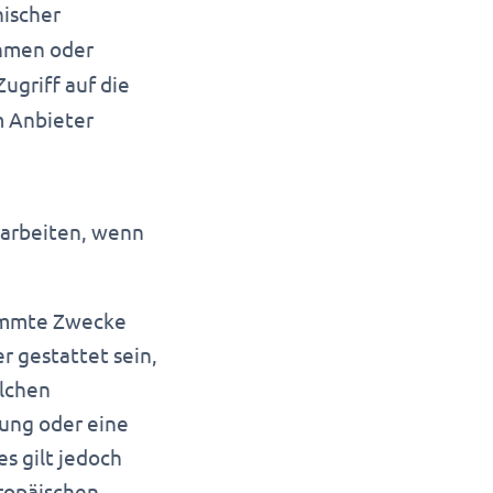
nischer
ehmen oder
griff auf die
m Anbieter
rarbeiten, wenn
timmte Zwecke
r gestattet sein,
olchen
gung oder eine
s gilt jedoch
ropäischen